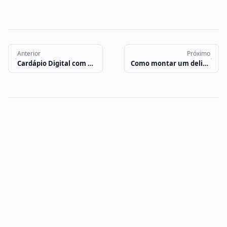
Anterior
Próximo
Cardápio Digital com Gestão de Motoboys: organize as entregas do seu delivery
Como montar um delivery do zero: guia prático para começar vendendo pelo WhatsApp