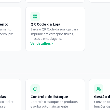
ento
QR Code da Loja
agamento
Baixe o QR Code da sua loja para
heiro, pix,
imprimir em cardápios físicos,
mesas e embalagens.
Ver detalhes
ndas
Controle de Estoque
Gestão 
o, ticket
Controle o estoque de produtos
Convide c
ra e
e exiba automaticamente
funções dis