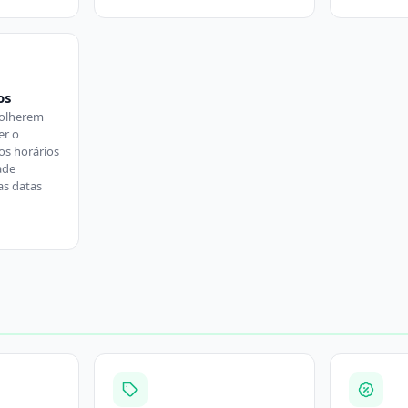
os
colherem
er o
os horários
ade
as datas