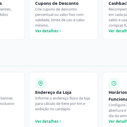
s
Cupons de Desconto
Cashbac
lientes,
Crie cupons de desconto
Recompense
didos
percentual ou valor fixo com
em cada p
.
validade, limite de uso e valor
saldo e u
mínimo.
compras fu
Ver detalhes
Ver detal
Endereço da Loja
Horários
 banner,
Informe o endereço físico da loja
Funcion
 exclusivo
para cálculo de frete por km e
Configure 
exibição no cardápio.
abertura e
dia da sem
Ver detalhes
Ver detal