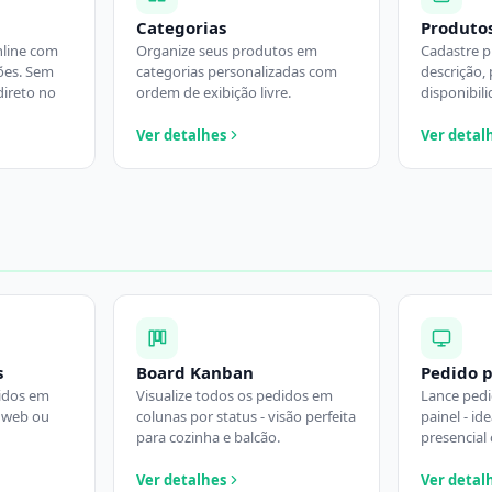
Categorias
Produto
nline com
Organize seus produtos em
Cadastre p
ções. Sem
categorias personalizadas com
descrição, 
direto no
ordem de exibição livre.
disponibili
Ver detalhes
Ver detal
s
Board Kanban
Pedido p
idos em
Visualize todos os pedidos em
Lance pedi
l web ou
colunas por status - visão perfeita
painel - i
para cozinha e balcão.
presencial 
Ver detalhes
Ver detal