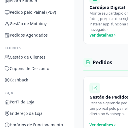
Board Kanban
Cardápio Digital
Pedido pelo Painel (PDV)
Monte seu cardápio o
fotos, preços e descri
Gestão de Motoboys
instalar app, funciona 
navegador.
Pedidos Agendados
Ver detalhes
CLIENTES
Gestão de Clientes
Pedidos
Cupons de Desconto
Cashback
LOJA
Gestão de Pedido
Perfil da Loja
Receba e gerencie ped
tempo real pelo paine
Endereço da Loja
direto no WhatsApp.
Horários de Funcionamento
Ver detalhes