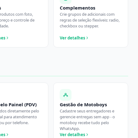
s
Complementos
rodutos com foto,
Crie grupos de adicionais com
preço e controle de
regras de seleção flexíveis: radio,
dade.
checkbox ou stepper.
hes
Ver detalhes
elo Painel (PDV)
Gestão de Motoboys
dos diretamente pelo
Cadastre seus entregadores e
deal para atendimento
gerencie entregas sem app - o
ou por telefone.
motoboy recebe tudo pelo
WhatsApp.
hes
Ver detalhes