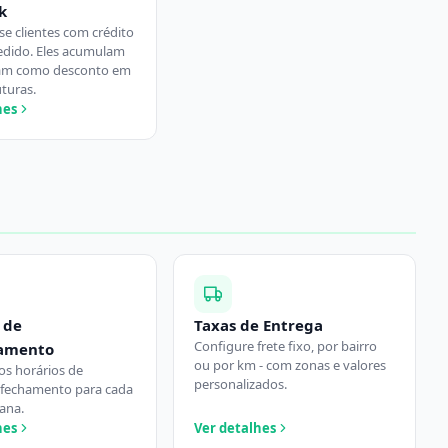
k
 clientes com crédito
edido. Eles acumulam
sam como desconto em
turas.
hes
 de
Taxas de Entrega
Configure frete fixo, por bairro
amento
ou por km - com zonas e valores
os horários de
personalizados.
 fechamento para cada
ana.
hes
Ver detalhes